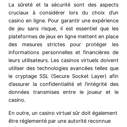
La sûreté et la sécurité sont des aspects
cruciaux à considérer lors du choix d’un
casino en ligne. Pour garantir une expérience
de jeu sans risque, il est essentiel que les
plateformes de jeux en ligne mettent en place
des mesures strictes pour protéger les
informations personnelles et financières de
leurs utilisateurs. Les casinos virtuels doivent
utiliser des technologies avancées telles que
le cryptage SSL (Secure Socket Layer) afin
d’assurer la confidentialité et l’intégrité des
données transmises entre le joueur et le
casino.
En outre, un casino virtuel sûr doit également
être réglementé par une autorité reconnue