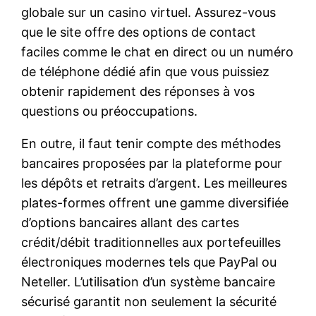
globale sur un casino virtuel. Assurez-vous
que le site offre des options de contact
faciles comme le chat en direct ou un numéro
de téléphone dédié afin que vous puissiez
obtenir rapidement des réponses à vos
questions ou préoccupations.
En outre, il faut tenir compte des méthodes
bancaires proposées par la plateforme pour
les dépôts et retraits d’argent. Les meilleures
plates-formes offrent une gamme diversifiée
d’options bancaires allant des cartes
crédit/débit traditionnelles aux portefeuilles
électroniques modernes tels que PayPal ou
Neteller. L’utilisation d’un système bancaire
sécurisé garantit non seulement la sécurité