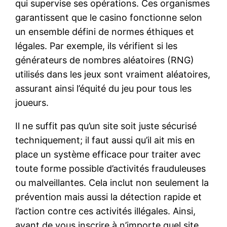
qui supervise ses opérations. Ces organismes
garantissent que le casino fonctionne selon
un ensemble défini de normes éthiques et
légales. Par exemple, ils vérifient si les
générateurs de nombres aléatoires (RNG)
utilisés dans les jeux sont vraiment aléatoires,
assurant ainsi l’équité du jeu pour tous les
joueurs.
Il ne suffit pas qu’un site soit juste sécurisé
techniquement; il faut aussi qu’il ait mis en
place un système efficace pour traiter avec
toute forme possible d’activités frauduleuses
ou malveillantes. Cela inclut non seulement la
prévention mais aussi la détection rapide et
l’action contre ces activités illégales. Ainsi,
avant de vous inscrire à n’importe quel site