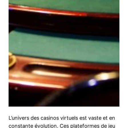
L’univers des casinos virtuels est vaste et en
constante évolution. Ces plateformes de jeu