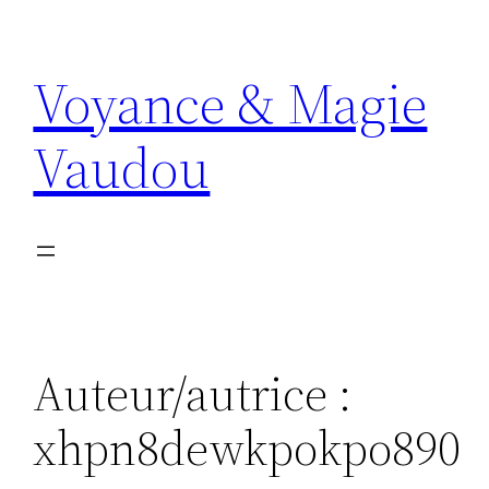
Aller
au
Voyance & Magie
contenu
Vaudou
Auteur/autrice :
xhpn8dewkpokpo890