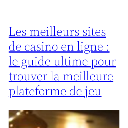
Les meilleurs sites
de casino en ligne :
le guide ultime pour
trouver la meilleure
plateforme de jeu